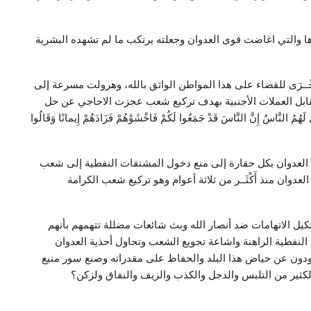
ا والتي اغاضت قوى العدوان وجعلته يرتكب ما لم تشهده البشرية
ــرَى للقضاء على هذا المواطن الواثق بالله، وهرولت مسرعة إلى
قابل العملات الأجنبية بهدف تركيع شعب عجزت الاحاجي عن حل
سُ إِنَّ النَّاسَ قَدْ جَمَعُوا لَكُمْ فَاخْشَوْهُمْ فَزَادَهُمْ إِيمانًا وَقَالُوا
يتجه العدوان بكل حقارة إلى منع دخول المشتقات النفطية إلى شعب
عدوان منذ أَكْثَــر من ثلاثة أعوام وهو تركيع شعب الكرامة
لكيل الاتهامات ضد أنصار الله وبث شائعات مضللة تتهمهم بأنهم
 النفطية الراهنة واشاعة تجويع الشعب وتحاول أحذية العدوان
ن يذودون عن حياض هذا البلد والحفاظ على مقدراته وصنع سور منيع
لكثير من التلبس والدجل والكذب والزيف والنفاق ولزكن؟