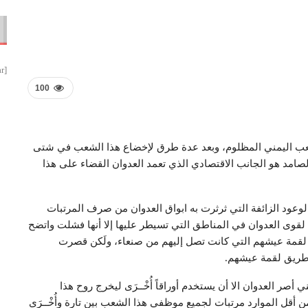
[smbtoolbar]
100
ى الشعب اليمني المظلوم، وبعد عدة طرق لإخضاع هذا الشعب في شتى
الصامد هو الجانب الاقتصادي الذي تعمد العدوان القضاء على هذا
لوعود الزائفة التي ثرثرت به ابواق العدوان من صرف المرتبات
وى العدوان في المناطق التي تسيطر عليها إلا أنها فشلت واتضح
لقمة عيشهم التي كانت تصل إليهم من صنعاء، ولَكن قصرت
 طريق لقمة عيشهم.
أصر العدوان الا أن يستخدم أوراقاً أُخْــرَى ليخرج روح هذا
ن أقل الموارد مرتبات لجميع موظفي هذا الشعب بين تارة وأُخْــرَى