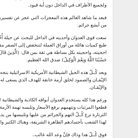
ولجميع الأطراف في الداخل دون أية قيود.
فبعد ما شاهد العالم هذه المعجزات التي عجز عن تفسيره
من أبشع جرائم.
سعت قوى العدوان وأحذيته في الداخل للبحث عن حيلة أُخْ
طبع كميات هائلة من أوراق العملة لتنخفض إلى الصفر م
احجيته، واحجيته بكل بساطة هي ثقة بمن قال: {الَّذِينَ قَالَ لَهُمُ النَّا
حَسْبُنَا اللَّهُ وَنِعْمَ الْوَكِيلُ} صدق الله العظيم.
وبعد كُــلّ هذه الحيل الشيطانية الأمريكية الاسرائيلية 
الإيْمَـان والصمود لخلق أزمة خانقة للهدف الذي يسعى له ال
والإيْمَـان.
ورغم هذا كله يستخدم العدوان أبواقه الكاذبة والشيطانية 
قطعوا المرتبات وتتهمهم برفع الأسعار وتلبسه تهمة الأزمة
الثرثارة نزع كُــلّ التهم والجرائم من عليها وتلبيسها م
لهذا الشعب بأجسادهم الطاهرة الشريفة، وهناك الكثير وا
فوق كُــلّ هذا وذاك فإنَّ وعد الله غالب..