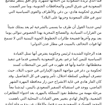
فما الذي تريده السعودية من احتلالها للمهرة، وأي أفق ينتظر مطامع
السعودية في شرق اليمن والمحافظات الجنوبية، وما سر الصمت
المخزي لحكومة هادي- بن دغر، والأطراف والقوى السياسية التي
تدور في فلك السعودية وحربها على البلاد؟
ليس جديدا القول أن طرف ما يسمى بالشرعية لم يعد يمتلك شيئاً
من القرارات السيادية. والفضائح المخزية بهذا الخصوص تتوالى يوما
بعد يوم وآخرها فضيحة طائرات الخطوط الجوية اليمنية التي لا تسمح
لها قوات التحالف بالمبيت في مطار عدن الدولي!
هذه الرخاوة الشديدة لرئيس وحكومة يفترض أنها تمثل القيادة
السياسية لليمن كما تزعم، يغري السعودية بالمضي قدما في تنفيذ
مخططاتها، خاصة وأنها قد ظهرت في كثير من المحطات كسند
لحكومة بن دغر في مواجهة النفوذ الإماراتي في جنوب البلاد، حيث
تتصرف أبوظبي كسلطة احتلال، تأمر وتنهي في كل التفاصيل. وقد
كان الفار هادي في غاية الانشراح حين زار محافظة المهرة الشهر
الماضي، ووجد في استقباله السفير السعودي باليمن، ليدشنا معاً
مرحلة مهمة من مخطط نفوذ المملكة بالمهرة، بعد احتواء التظاهرات
الشعبية، والإيعاز لهادي بتغيير بعض القيادات المحلية التي ناهضت
الوجود العسكري للسعودية ومرتزقتها، والإعلان عن بدء مرحلة إعادة