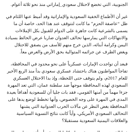
الجنوبية، التي تخضع لاحتلال سعودي_إماراتي منذ نحو ثلاثة أعوام.
غير أن الأطماع الخفية السعودية والإماراتية وقد أميط عنها اللثام في
ظل “عاصفة الحزم” ما كانت لتتوقف عند هذا الحد، خاصة أن ما
يسمى بالشرعية كانت جاهزة على الدوام للقبول بكل الإملاءات
والانتهاكات التي يمارسها تحالف العدوان ضاربا عرض الحائط بسيادة
اليمن وكرامة أبنائه، الذين خرج منهم للأسف من يصفق للاحتلال
ويغض الطرف عن جرائمه المتوالية بحق الأرض والعرض معاً.
فبعد أن تواجدت الإمارات عسكرياً على نحو محدود في المحافظة،
تفاجأ المواطنون هناك باحتشاد عسكري سعودي بدأ منذ الربع الأخير
للعام 2017م، ولم يتوقف حتى اللحظة، وإذ بدا الاحتلال العسكري
السعودي لهذه المحافظة موجهاً ضد سلطنة عمان، التي تعد المهرة
جزءا مهماً من أمنها القومي، فقد بات جليا أن للسعودية أهدافاً بعيدة
المدى في المهرة على وجه الخصوص، وأنها تخطط لوضع يدها على
المحافظة بغض النظر عن مآلات الحرب العدوانية التي يشنها
التحالف السعودي الأمريكي، وأياً كانت نتائج التسوية السياسية
والعلاقات اليمنية السعودية مستقبلا؟