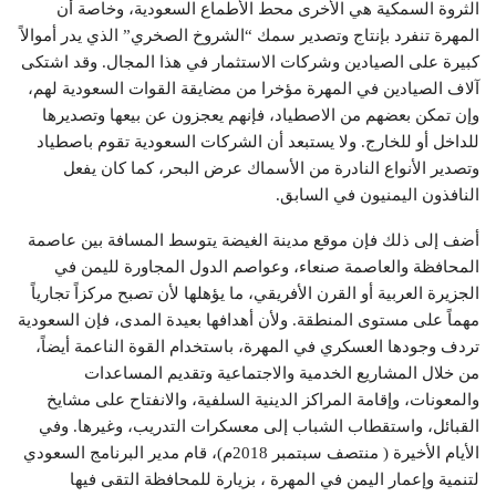
الثروة السمكية هي الأخرى محط الأطماع السعودية، وخاصة أن
المهرة تنفرد بإنتاج وتصدير سمك “الشروخ الصخري” الذي يدر أموالاً
كبيرة على الصيادين وشركات الاستثمار في هذا المجال. وقد اشتكى
آلاف الصيادين في المهرة مؤخرا من مضايقة القوات السعودية لهم،
وإن تمكن بعضهم من الاصطياد، فإنهم يعجزون عن بيعها وتصديرها
للداخل أو للخارج. ولا يستبعد أن الشركات السعودية تقوم باصطياد
وتصدير الأنواع النادرة من الأسماك عرض البحر، كما كان يفعل
النافذون اليمنيون في السابق.
أضف إلى ذلك فإن موقع مدينة الغيضة يتوسط المسافة بين عاصمة
المحافظة والعاصمة صنعاء، وعواصم الدول المجاورة لليمن في
الجزيرة العربية أو القرن الأفريقي، ما يؤهلها لأن تصبح مركزاً تجارياً
مهماً على مستوى المنطقة. ولأن أهدافها بعيدة المدى، فإن السعودية
تردف وجودها العسكري في المهرة، باستخدام القوة الناعمة أيضاً،
من خلال المشاريع الخدمية والاجتماعية وتقديم المساعدات
والمعونات، وإقامة المراكز الدينية السلفية، والانفتاح على مشايخ
القبائل، واستقطاب الشباب إلى معسكرات التدريب، وغيرها. وفي
الأيام الأخيرة ( منتصف سبتمبر 2018م)، قام مدير البرنامج السعودي
لتنمية وإعمار اليمن في المهرة ، بزيارة للمحافظة التقى فيها