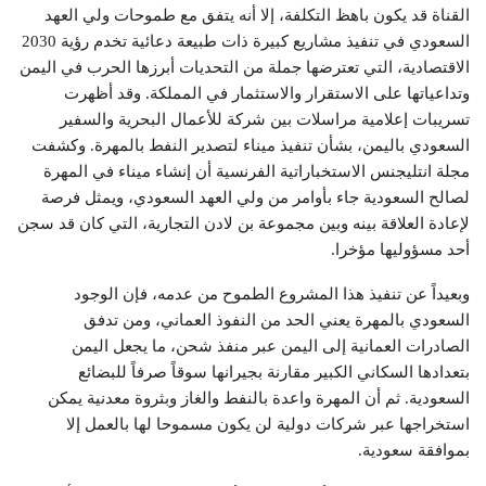
القناة قد يكون باهظ التكلفة، إلا أنه يتفق مع طموحات ولي العهد
السعودي في تنفيذ مشاريع كبيرة ذات طبيعة دعائية تخدم رؤية 2030
الاقتصادية، التي تعترضها جملة من التحديات أبرزها الحرب في اليمن
وتداعياتها على الاستقرار والاستثمار في المملكة. وقد أظهرت
تسريبات إعلامية مراسلات بين شركة للأعمال البحرية والسفير
السعودي باليمن، بشأن تنفيذ ميناء لتصدير النفط بالمهرة. وكشفت
مجلة انتليجنس الاستخباراتية الفرنسية أن إنشاء ميناء في المهرة
لصالح السعودية جاء بأوامر من ولي العهد السعودي، ويمثل فرصة
لإعادة العلاقة بينه وبين مجموعة بن لادن التجارية، التي كان قد سجن
أحد مسؤوليها مؤخرا.
وبعيداً عن تنفيذ هذا المشروع الطموح من عدمه، فإن الوجود
السعودي بالمهرة يعني الحد من النفوذ العماني، ومن تدفق
الصادرات العمانية إلى اليمن عبر منفذ شحن، ما يجعل اليمن
بتعدادها السكاني الكبير مقارنة بجيرانها سوقاً صرفاً للبضائع
السعودية. ثم أن المهرة واعدة بالنفط والغاز وبثروة معدنية يمكن
استخراجها عبر شركات دولية لن يكون مسموحا لها بالعمل إلا
بموافقة سعودية.