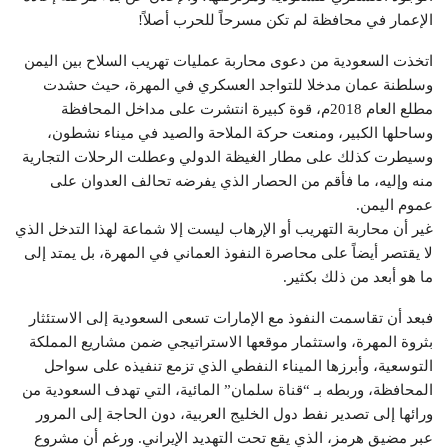
الإعمار في محافظة لم تكن مسرحاً للحرب أصلاً!
اتخذت السعودية من دعوى محاربة عمليات تهريب السلاح بين اليمن
وسلطنة عمان مدخلا للتواجد العسكري في المهرة، حيث حشدت
مطلع العام 2018م، قوة كبيرة انتشرت على مداخل المحافظة
وساحلها الكبير، ومنعت حركة الملاحة والصيد في ميناء نشطون،
وسيطرت كذلك على مطار الغيظة الدولي وعطلت الرحلات التجارية
منه وإليه، ما فأقم من الحصار الذي يفرضه تحالف العدوان على
عموم اليمن.
غير أن محاربة التهريب أو الإرهاب ليست إلا شماعة لهذا التدخل الذي
لا يقتصر أيضاً على محاصرة النفوذ العماني في المهرة، بل يمتد إلى
ما هو أبعد من ذلك بكثير.
فبعد أن تقاسمت النفوذ مع الإمارات تسعى السعودية إلى الاستئثار
بثروة المهرة، واستثمار موقعها الاستراتيجي ضمن مشاريع المملكة
التوسعية، وأبرزها الميناء النفطي الذي تزمع تنفيذه على سواحل
المحافظة، وربطه بـ “قناة سلمان” المائية، التي تهدف السعودية من
ورائها إلى تصدير نفط دول الخليج العربية، دون الحاجة إلى المرور
عبر مضيق هرمز، الذي يقع تحت التهديد الإيراني. ورغم أن مشروع