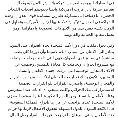
في المعارك البرية بعناصر من شركة بلاك وتر الامريكية وكذلك
بعناصر شركة داين كروب الامريكية وايضا بجنودهم اصحاب القبعات
الخضراء، بالإضافة الى مشاركة طيارين لمساندة قوى العدوان، وهذه
الشراكة في العدوان تتبنّها وتشدّد عليها الإدارة الأميركية، وتحاوِل في
الوقت نفسه نفض يدها من الانتهاكات السعودية والإماراتية، ومن
تحمل تبعاتها الجنائية والقانونية.
وفي تحول ملفت في دور الأمم المتحدة تجاه العدوان على اليمن،
يتبادر الى الاذهان عن أسباب ذلك، لاسيما وأن دورها كان يصّب
مباشرةً في صالح قوى العدوان، فهي التي داهنت وجاملت وتماهت
مع مشروع العدوان، وتجاهلت كل معاناة لليمنيين، وصمتت عن
الآلاف المجازر الوحشية التي مزقت اجساد الاطفال والنساء
اليمنيين، لتكون بذلك قد اباحت للعدوان ارتكاب المزيد من الجرام
والمجازر الوحشية، واصدرت القرارات تلو القرارات الضمنية
للاستمرار في تلك الجرائم، وكانت تسحب أي ادانات ضد المجرمين
وقتلة الأطفال والنساء، ومن المهم التذكير هنا عن الموقف المخزي
للأمم المتحدة عندما تراجعت عن قرارها بإدراج المملكة السعودية
في اللائحة السوداء للدول المنتهكة لحقوق الأطفال لارتكابها جرائم
ضد الأطفال والتي سرعان ما تراجعت عن ذلك القرار بفعل المال