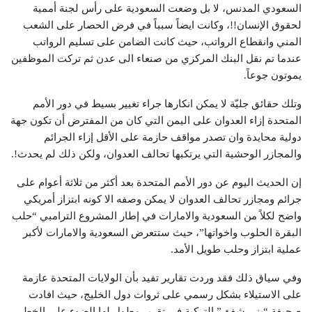
السعودي المدنس، لا بل وضعت السعودية على رأس لجنة أممية
لحقوق الإنسان!!، وكانت ايضاً سبباً في فرض الحصار على الشعب
المني وانقطاع الرواتب، حيث كانت الضامن على تسليم الرواتب
عندما تم نقل البنك المركزي من صنعاء الى عدن ثم تركت الموظفين
يموتون جوعاً.
وتلك حقائق جليّة لا يمكن انكارها جراء تغيير بسيط في دور الأمم
المتحدة إزاء العدوان على اليمن التي كان من المفترض أن تكون جهة
دولية محايدة وان تصدر مواقف حازمة على الأقل إزاء الجرائم
والمجازر الوحشية التي يرتكبها تحالف العدوان، ولكن ذلك لم يحدث!.
إن الحديث اليوم عن دور الأمم المتحدة بعد أكثر من ثلاثة أعوام على
جرائم ومجازر تحالف العدوان لا يمكن وصفه الا كونه ابتزاز أمريكي
واضح لكلاً من السعودية والامارات في إطار المشروع الترامبي “حلب
البقرة الحلوب واخواتها”، حيث ستتعرض السعودية والامارات لأكبر
عملية ابتزاز وحلب طويل الأمد.
وفي سياق ذلك فقد وردت تقارير تفيد بأن الولايات المتحدة عازمة
على الاستيلاء بشكل رسمي على ثروات دول الخليج، حيث افادت
صحيفة “يني شفق” التركية في تقرير مطول لها الضوء على الخطر