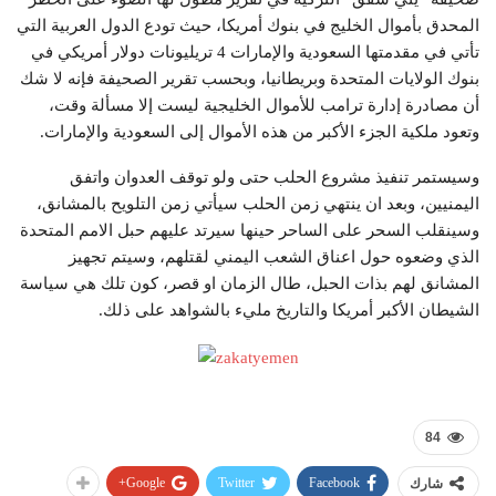
المحدق بأموال الخليج في بنوك أمريكا، حيث تودع الدول العربية التي
تأتي في مقدمتها السعودية والإمارات 4 تريليونات دولار أمريكي في
بنوك الولايات المتحدة وبريطانيا، وبحسب تقرير الصحيفة فإنه لا شك
أن مصادرة إدارة ترامب للأموال الخليجية ليست إلا مسألة وقت،
وتعود ملكية الجزء الأكبر من هذه الأموال إلى السعودية والإمارات.
وسيستمر تنفيذ مشروع الحلب حتى ولو توقف العدوان واتفق
اليمنيين، وبعد ان ينتهي زمن الحلب سيأتي زمن التلويح بالمشانق،
وسينقلب السحر على الساحر حينها سيرتد عليهم حبل الامم المتحدة
الذي وضعوه حول اعناق الشعب اليمني لقتلهم، وسيتم تجهيز
المشانق لهم بذات الحبل، طال الزمان او قصر، كون تلك هي سياسة
الشيطان الأكبر أمريكا والتاريخ مليء بالشواهد على ذلك.
84
Google+
Twitter
Facebook
شارك