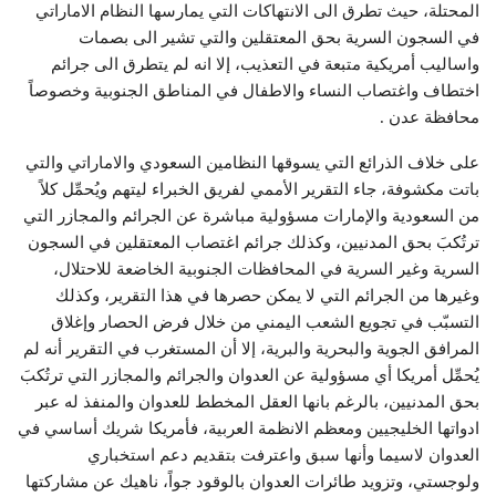
المحتلة، حيث تطرق الى الانتهاكات التي يمارسها النظام الاماراتي
في السجون السرية بحق المعتقلين والتي تشير الى بصمات
واساليب أمريكية متبعة في التعذيب، إلا انه لم يتطرق الى جرائم
اختطاف واغتصاب النساء والاطفال في المناطق الجنوبية وخصوصاً
محافظة عدن .
على خلاف الذرائع التي يسوقها النظامين السعودي والاماراتي والتي
باتت مكشوفة، جاء التقرير الأممي لفريق الخبراء ليتهم ويُحمِّل كلاً
من السعودية والإمارات مسؤولية مباشرة عن الجرائم والمجازر التي
ترتُكبَ بحق المدنيين، وكذلك جرائم اغتصاب المعتقلين في السجون
السرية وغير السرية في المحافظات الجنوبية الخاضعة للاحتلال،
وغيرها من الجرائم التي لا يمكن حصرها في هذا التقرير، وكذلك
التسبّب في تجويع الشعب اليمني من خلال فرض الحصار وإغلاق
المرافق الجوية والبحرية والبرية، إلا أن المستغرب في التقرير أنه لم
يُحمِّل أمريكا أي مسؤولية عن العدوان والجرائم والمجازر التي ترتُكبَ
بحق المدنيين، بالرغم بانها العقل المخطط للعدوان والمنفذ له عبر
ادواتها الخليجيين ومعظم الانظمة العربية، فأمريكا شريك أساسي في
العدوان لاسيما وأنها سبق واعترفت بتقديم دعم استخباري
ولوجستي، وتزويد طائرات العدوان بالوقود جواً، ناهيك عن مشاركتها