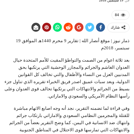
في
19 سبتمبر, 2018
84
شارك
ذمار نيوز | موقع أنصار الله | تقارير 9 محرم 1440هـ الموافق 19
سبتمبر، 2018م
بعد ثلاثة اعوام من الصمت والتواطؤ المقيت للأمم المتحدة حيال
العدوان الغاشم والجرائم والمجازر الوحشية التي يرتكبها بحق
المدنيين العزل من النساء والأطفال والتي تخالف كل القوانين
الدولية، وبعد سبات عميق اصدر فريق الخبراء تقريره الذي تناول جزء
بسيط من الجرائم والانتهاكات التي يرتكبها تحالف قوى العدوان وعلى
رأسها النظام الأمريكي والسعودي والاماراتي.
وفي قراءة لما تضمنه التقرير، نجد أنه وجه اصابع الاتهام مباشرة
للقتلة والمجرمين النظامي السعودي والاماراتي بارتكاب جرائم
وانتهاك ضد الانسانية في اليمن، كما وضح التقرير بعضاً من الجرائم
والانتهاكات التي تمارسها قوى الاحتلال في المناطق الجنوبية