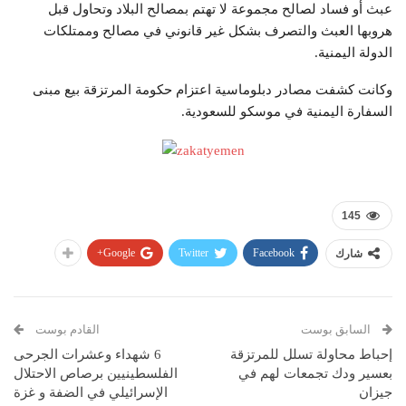
عبث أو فساد لصالح مجموعة لا تهتم بمصالح البلاد وتحاول قبل
هروبها العبث والتصرف بشكل غير قانوني في مصالح وممتلكات
الدولة اليمنية.
وكانت كشفت مصادر دبلوماسية اعتزام حكومة المرتزقة بيع مبنى
السفارة اليمنية في موسكو للسعودية.
145
Google+
Twitter
Facebook
شارك
السابق بوست
القادم بوست
إحباط محاولة تسلل للمرتزقة
6 شهداء وعشرات الجرحى
بعسير ودك تجمعات لهم في
الفلسطينيين برصاص الاحتلال
جيزان
الإسرائيلي في الضفة و غزة