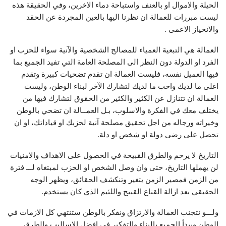
الحيلة والاموال او بالعنف واستباحة دماء الاخرين، وفي الحقيقة هذه
ليست مبررات للعمالة ان نظرنا اليها بالعين المجردة عن الحقد
والانحياز الاعمى .
العمالة هي التبعية العمياء للمصالح الشخصية والآنية سواء للحزب او
الفرد او الدولة دون النظر الى المصلحة العامة التي تفيد الجميع بما
فيها العميل نفسه، فليست العمالة ان تقدم تضحيات كبيرة وتقدم
اغلى ما لديك واحب ما لديك لتشارك الآخر لبناء الوطن، وليست
العمالة ان تتنازل عن الكثير والكثير من الحقوق لتشارك فيها من
يختلف معك في الفكرة والاسلوب، بـل العمــالة ان تضحي بالوطن
وخيراته ورجاله من اجل تحقيق مصلحة آنية لحزبك او قياداتك، او ان
تحصل على رضى دولة او شخص او دلة.
التاريخ لا يرحم والطرق القبيحة في الحصول على الاهداف والامنيات
لن يهملها التاريخ، حتى وان وصل الشخص او الحزب لمبتغاه لـــ فترة
من الزمن فمصير الزمن يتغير وتنكشف الحقائق، ويظهر الوجه
الحقيقي بعد ازالة القناع القبيح واللئيم الذي كان يستخدم.
ولـــو نتجنب العمالة والارتزاق ونفكر بالوطن ستنتهي كل الازمات في
الوطن ويبدأ الجميع بالبناء والتفكير في افضل الاساليب والطرق