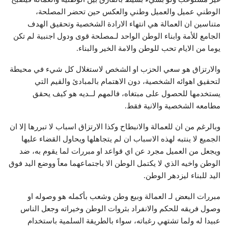
الوطني عميل والعميل وطني والعكس حين تحضر المصلحة،
متناسين ان العمالة هي انتهاء الارادة الشخصية وتحقيق الهدف
الجامع للأمة وابناء الوطن الواحد لـمصلحة قوى ودول اجنبية لم تكن
يوما من الايام تحب للوطن والامة الخير والبناء.
والارتزاق هو سعي الحزب او الشخص لاستغلال كل شيء في محيطة
لتحقيق اهوائه الشخصية، دون الاهتمام بالمبادئ والقيم التي
يستخدمها للحصول على مبتغاه، فالمهم لــديه هو كيف يحقق
مطامعه الشخصية والانية فقط.
وبالرغم من ان للعمالة والانبطاح وكذا الارتزاق اسباب لا تبررها إلا ان
الجميع لا ينتبه لهذه الاسباب ان لم يتجاهلها ويحاول القضاء عليها
ويجعل من العميل مجرد عن اي قواعد او مبررات لما يقوم به، ضد
الوطن واخيه الذي لا يكتمل الوطن الا باجتماعهما معاً ووضع اليد فوق
اليد للبناء ليزدهر الوطن.
مبررات البعض لـ العمالة وبيع وطن وشعب بأكمله هو وصوله او
وصول فريقه للحكم والانفراد بثروات الوطن وخيراته وجعل الناس
عبيدا له ولما تشتهي رغباته، سواء بالطريقة السلمية باستخدام