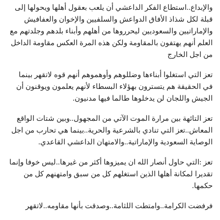
والإبداع..استطاع الفكر الداعشي أن يلعب بعقول أهلها ويحولها إلى
قبلة لكل شذاذ الأفاق الدواعش والسلفيين والإخوان والعفافيش
والإماراتيين والسعوديين ليحرروها من أهلهم وأبناء بلدهم وجلدتهم مع
العلم أنهم يهتفون بالمقاومة ولكن هذه المرة العكس مقاومة الداخل
من اجل الخارج
تعز التي استغلوا أبناءها وضللوهم وأوهموهم أنهم قوه لاتقهر بينما
في الحقيقة هم يتسترون بهؤلاء البسطاء لأنهم يعلمون ويوقنون أن
الجيش واللجان لن يدخلوها طالما فيها مدنيون.
تعز التائهة بين مرارة الموت الآتي من المجهول..وبين شتات الواقع
المعاش..تعز التي تنادي بالشرعية والحرية..بينما هي تحارب من اجل
الوصاية السعودية والإماراتية..والامتهان الداعشي القاعدي.
تعز :التي حاول أنصار الله ان يميزوها أكثر من غيرها..ليس خوفا وإنما
تقديرا لمكانة أهلها الذين استغلهم كل من سبق وامتهنهم كل من
حكمها.
فرفضت الكرامة..وامتطت اللثامة..وصدقت بأنها مقاومه..لاتقهر