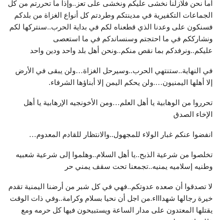
أما نحن فلازلنا نخشى عليكم ونخشى على تعز..وإذا ما تحررتم من كل
الجماعات التكفيرية في مدينتكم وطردتم كل أنواع الغزاة من بلدكم
فسنكون على وعدنا الذي قطعناه لكم في بداية الحرب..سنتركها لكم
ونشارككم في ما احتجتم وسنساندكم في ما استعصى
عليكم..ونرفدكم بما نقص منكم..ونحن أهل بلد واحد ودين واحد
في النهاية..ستنتهي الحرب..وسيرحل الغزاة…ولن يبقى في الأرض
إلا أهلها اليمنيون….ولن يحكم اليمن إلا أبناؤها الشرفاء.
تحرروا من الوهابية يا أهل العلم…ومن الأخونجيه الإرهابية يا أهل
الإخاء الصدق
انفضوا عنكم غبار الولاء للمجهول..والانتظار للقادم المعدوم…
تخلصوا من شرعية الذبح..يا أهل السلام..وهلموا إلى شرعية شعبيه
وطنيه إسلاميه يمنيه..تجمعنا تحت سقف يمني حر
لا تصدقوا أن صعده عدوتكم..فهي في كل شبر من أرضنا اليمنية تقدم
خيرة رجالها شهداااء.من اجل أن نحيا بسلام وكرامة..وفي ذات الوقت
يقتلها المعتدون على مدار الساعة ويستبيحون فيها كل حرمه ومع