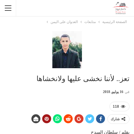
الصفحة الرئيسية
متابعات
العدوان على اليمن
تعز.. لأننا نخشى عليها ولانخشاها
في
16 يوليو, 2018
118
شارك
بقلم / سلطان السدح