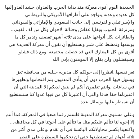
الحديدة اليوم أقوى معركة منذ بداية الحرب والعدوان حشد العدو إليها
كل عديده وعدته يتواجد على أطرافها الأمريكي والبريطاني
والإسرائيلي والفرنسي إلى جانب السعودي والإماراتي والسوداني
ومرتزقة الجنوب وبقايا عفاش وحثالة الاخوان وكل من لف لفهم…
والطائرات بكل أنواعها على مدى ثلاثة أشهر تقصف وتدمر كل ما
بوسعها وتمشط على شبر ونستطيع أن نقول أن معركة الحديدة هي
أقوى من كل المعارك التي قد حصلت مجتمعه..ومع ذلك فشلوا
وسيفشلون ولن يفلح إلا المؤمنون بإذن الله
تعز نفسها..انظروا إلى حولكم كل مديريه جبليه من محافظة تعز
ويسهل فيها الحرب دون أن يتأذى المدنيون يتم اقتحامها وتطهيرها
في ساعات..وانتم تعلمون أنكم لم يتبق لديكم إلا المدينة التي أن
اعتبرناها حقا هدفا والتي أن اعتبرنا كل من فيها عدوا كنا سنستطيع
أن نسيطر عليها بوسائل عدة.
وعلى مستوى معركة المدينة فلستم رقما صعبا في المعركة..فما أنتم
إلا إخوة لنا نتألم عليكم مثل ما نتألم على أخوتنا في كل محافظه…
واكتفينا بكسر محاولاتكم اليائسة في أي تقدم..وعلى مدى أكثر من
ثلاثة أعوام لم تستطيعوا حتى ان تحكموا السيطرة على القصر