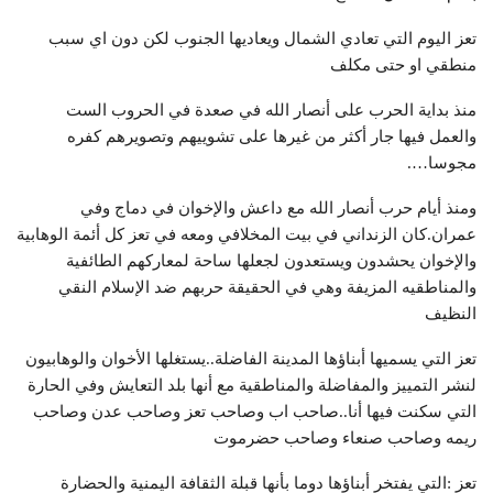
تعز اليوم التي تعادي الشمال ويعاديها الجنوب لكن دون اي سبب
منطقي او حتى مكلف
منذ بداية الحرب على أنصار الله في صعدة في الحروب الست
والعمل فيها جار أكثر من غيرها على تشوييهم وتصويرهم كفره
مجوسا….
ومنذ أيام حرب أنصار الله مع داعش والإخوان في دماج وفي
عمران.كان الزنداني في بيت المخلافي ومعه في تعز كل أئمة الوهابية
والإخوان يحشدون ويستعدون لجعلها ساحة لمعاركهم الطائفية
والمناطقيه المزيفة وهي في الحقيقة حربهم ضد الإسلام النقي
النظيف
تعز التي يسميها أبناؤها المدينة الفاضلة..يستغلها الأخوان والوهابيون
لنشر التمييز والمفاضلة والمناطقية مع أنها بلد التعايش وفي الحارة
التي سكنت فيها أنا..صاحب اب وصاحب تعز وصاحب عدن وصاحب
ريمه وصاحب صنعاء وصاحب حضرموت
تعز :التي يفتخر أبناؤها دوما بأنها قبلة الثقافة اليمنية والحضارة