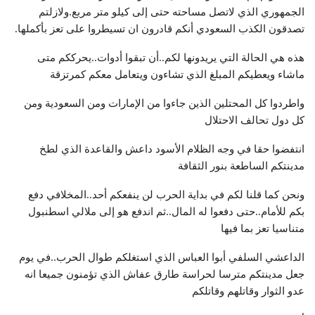
الجمهوري الذي لاتصل مساحته حتى إلى كيلو متر مربع.ولازلتم
تصدقون الكذب السعودي أنكم قادرون ان تسيطروا على تعز بأكملها.
هذه هي الحالة التي يريدونها لكم..أن تبقوا أدوات..يحرككم متى
ماشاء ويعطيكم المبلغ الذي تشاءون ويتعامل معكم كمرتزقة
واطردوا كل المحتلين الذين جاءوا من الإمارات ومن السعودية ومن
كل دول تحالف الاحتلال
انتفضوا حقا في وجه الظلام الأسود داعش والقاعدة الذي لطخ
مدينتكم الساطعة بنور الثقافة
ونحن كما قلنا لكم في بداية الحرب لن ينفعكم أحد..المخلافي دفع
بكم للأمام..حتى دفعوا له المال..ثم اندفع هو إلى ملالي اسطنبول
متناسيا تعز بما فيها
الداعشي السلفي أبوا العباس الذي استغلكم طوال الحرب..في يوم
جعل مدينتكم مترسا لحراسة طارق عفاش الذي تؤمنون جميعا انه
عدو الثوار وقاتلهم وقاتلكم