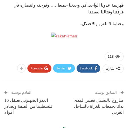
فهزيمة عدونا الواحد..في وحدتنا جميعا……وفرحته وانتصاره في
فرقتنا وقتالنا لبعضنا
وختاما لا للغزو والاحتلال..
118
Google+
Twitter
Facebook
شارك
السابق بوست
القادم بوست
صاروخ باليستي قصير المدى
العدو الصهيوني يعتقل 16
يدك تجمعات للغزاة بالساحل
فلسطينيا من الضفة ويصادر
الغربي
أموالا