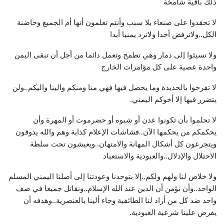
ذلك باقية شامخة
لا تحقدوا على صنعاء بلا سبب وأنتم تعلمون أنها أم الجميع وحاضنة
الكل..ولاترفض أحدا ولاترد يمنيا أبدا
ولا تسيئوا إلى ذمار وهي تطمح وتعمل دائما من أجل أن تبقى اليمن
واحدة عصية على كل مؤامرات الخارج
لا تفرحوا بالحديدة وما يحصل فيها فهي منا ومنكم والينا واليكم..ولن
يتضرر فيها إلا أخوكم اليمني.
لا تحلموا بأن تكونوا عدن أو شبوه أو حضرموت أو المهرة وأن
يحكمكم من يحكمها الآن..فشاشات الإعلام كذابة وهم والله يذوقون
ويتجرعون كل أشكال المهانة والامتهان..ويعيشون تحت سلطة
الاحتلال والإذلال..والعبودية والاستعباد
ولا خلاص لنا ولهم ولكم..إلا بتوحدنا وعودتنا إلى أصلنا اليمني المسلم
الواحد..وأن نؤمن أن الدين عند الله الإسلام..ونقاتل جميعا في صف
واحد ضد كل من أراد لنا الطائفية وجاء ألينا بالعنصرية..وهدفه أن
يفرض علينا شرعية العبودية.