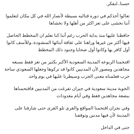
حسنا..لنفكر.
تعالوا أخذكم في دوره قتاليه بسيطة لأنصار الله في كل مكان لتعلموا
أننا نخشى على تعز اكثر من أهلها ولا نخشاها
حافظنا عليها منذ بداية الحرب رغم أننا كنا نعلم ان المخطط الحاصل
فيها أكثر من غيرها وراهنا على ثقافة أبنائها المنشودة..وللأسف كانوا
أول كافر بها وكانوا أول ضحايا وجنود ذلك المخطط
اقتحمنا الربوعه المدينة السعودية الأكبر بكثير من تعز فقط بسبعه
مجاهدين ومصور.لأن المدنيين كانوا قد تركوها وجعلها السعودي ساحة
حرب فعلمناه معنى الحرب وسيطرنا عليها في يوم واحد
الخوبة مدينة سعودية في جيزان تفرغت من المدنيين فاقتحمناها
ببضعة مجاهدين فقط وفي أيام معدودات
وفي نجران اقتحمنا المواقع والقرى تلو القرى حتى شارفنا على
المدينة لأن فيها مدنين وتوقفنا
حتى في الداخل