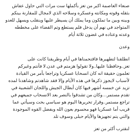
صنعاء العاصمة اكبر من تعز بأكملها ست مرات التي حاول عفاش
بثقله وقوته ومكانته وعسكره وسلاحه الذي لامجال للمقارنة بينكم
وبينه وبين ما تملكون وما يملك أن يسيطر عليها وينقلب ويسهل للعدو
المتواجد في نهم أن يدخل فلم يستطع وتم القضاء على مخططه
وعدته وعتاده في غضون ثلاثة أيام
وعدن
انطلقنا لتطهيرها فاقتحمناها في أيام وطريقنا كانت على
تعز..وحافظنا عليها..ولا تقولوا هزمتم في عدن.لا فأنتم وغيركم
تعلمون حقيقة انه كان انسحابا عسكريا وتراجعا بأمر من القيادة
لأسباب لايجوز ذكرها في هذه الأيام وإلا فقد شاهدتم وشاهدنا لمده
تزيد عن خمسه أشهر فيها كان أبطال الجيش واللجان الشعبية في
تقدم مستمر…وكان من تشدقوا بالنصر بعد الانسحاب جميعهم في
تراجع مستمر..وقرار تحريرها اليوم هو سياسي بحت وسيأتي عما
قريب أما عسكريا فهو محسوم بعون الله وبفضل القوه الموجودة
والتي يتم تجهيزها والأيام حبلى وسوف تلد
لنقترب أكثر من تعز