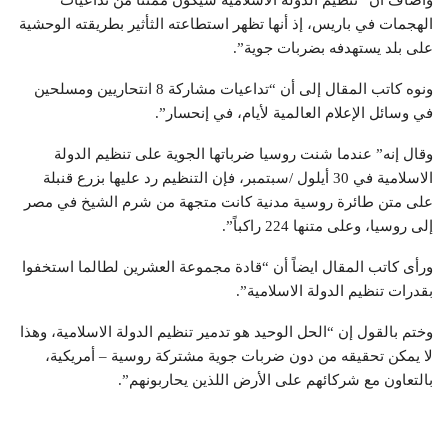
وأضاف أن “تنظيم الدولة الاسلامية سيكون ممتناً من تداعيات
الهجمات في باريس، إذ أنها تظهر استطاعته الثأثير بطريقته الوحشية
على بلد يستهدفه بضربات جوية”.
ونوه كاتب المقال إلى أن “تداعيات مشاركة 8 انتحاريين ومسلحين
في وسائل الإعلام العالمية لأيام، في إنحسار”.
وقال إنه” عندما شنت روسيا ضرباتها الجوية على تنظيم الدولة
الاسلامية في 30 أيلول /سبتمبر، فإن التنظيم رد عليها بزرع قنبلة
على متن طائرة روسية مدنية كانت متجهة من شرم الشيخ في مصر
إلى روسيا، وعلى متنها 224 راكباً”.
ورأى كاتب المقال ايضاً أن “قادة مجموعة العشرين لطالما استخفوا
بقدرات تنظيم الدولة الاسلامية”.
وختم بالقول إن “الحل الوحيد هو تدمير تنظيم الدولة الاسلامية، وهذا
لا يمكن تحقيقه من دون ضربات جوية مشتركة روسية – أمريكية،
بالتعاون مع شركائهم على الأرض اللذين يحاربونهم”.