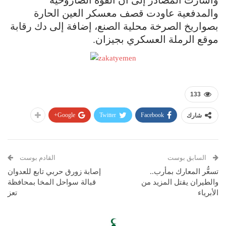
وأشارت المصادر إلى أن القوة الصاروخية
والمدفعية عاودت قصف معسكر العين الحارة
بصواريخ الصرخة محلية الصنع، إضافة إلى دك رقابة
موقع الرملة العسكري بجيزان.
133
Google+
Twitter
Facebook
شارك
السابق بوست
القادم بوست
تسعُّر المعارك بمأرب..
إصابة زورق حربي تابع للعدوان
والطيران يقتل المزيد من
قبالة سواحل المخا بمحافظة
الأبرياء
تعز